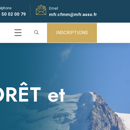
léphone
Email
 50 02 00 79
mfr.cfmm@mfr.asso.fr
INSCRIPTIONS
ORÊT et