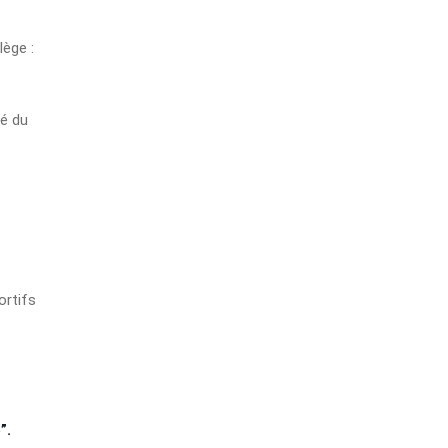
ège :
té du
ortifs
”.