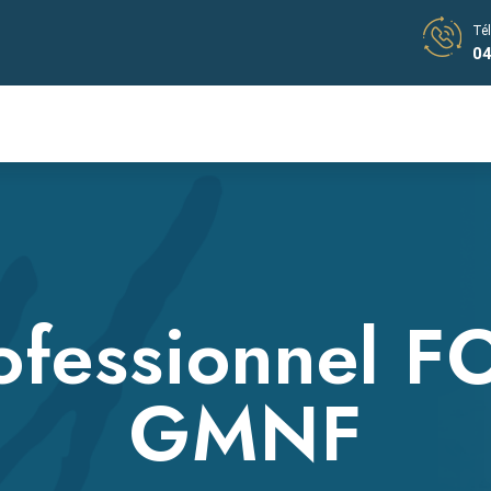
Té
04
ofessionnel F
GMNF