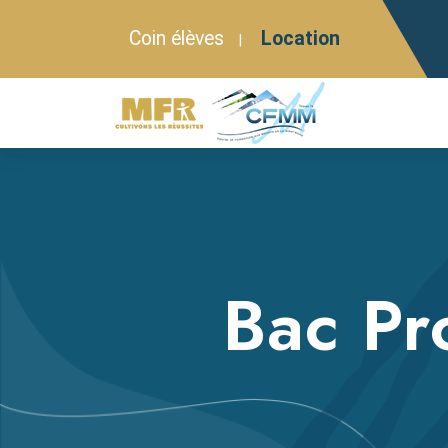
Coin élèves
Location
|
Bac Pr