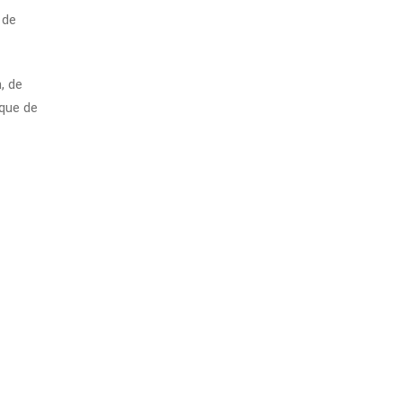
 de
, de
ique de