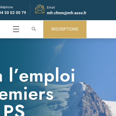
Téléphone
Email
04 50 02 00 79
mfr.cfmm@mfr.asso.fr
INSCRIPTIONS
 l’emploi
remiers
 PS