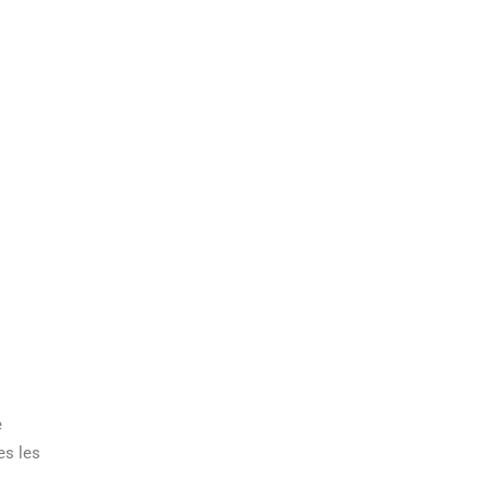
e
es les