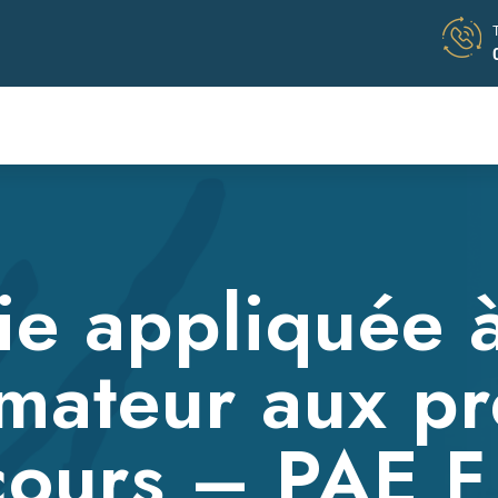
e appliquée à
mateur aux p
cours – PAE F