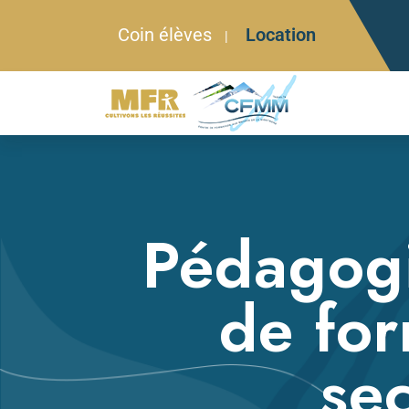
Coin élèves
Location
|
Pédagogi
de for
se