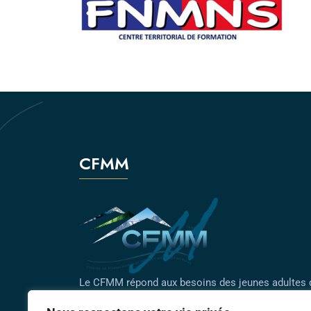
CFMM
Le CFMM répond aux besoins des jeunes adultes 
veulent vivre et travailler à la montagne toute l'an