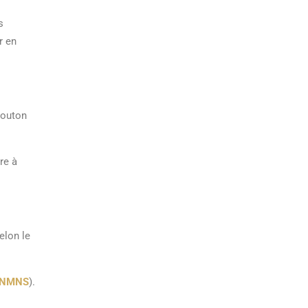
s
r en
bouton
re à
elon le
FNMNS
).