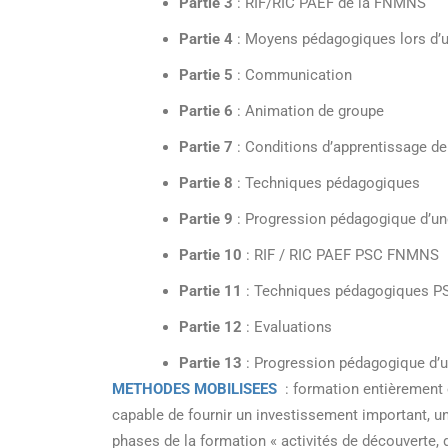
Partie 3
: RIF/RIC PAEF de la FNMNS
Partie 4
: Moyens pédagogiques lors d’un
Partie 5
: Communication
Partie 6
: Animation de groupe
Partie 7
: Conditions d’apprentissage de 
Partie 8
: Techniques pédagogiques
Partie 9
: Progression pédagogique d’u
Partie 10
: RIF / RIC PAEF PSC FNMNS
Partie 11
: Techniques pédagogiques 
Partie 12
: Evaluations
Partie 13
: Progression pédagogique d
METHODES MOBILISEES
: formation entièrement e
capable de fournir un investissement important, une
phases de la formation « activités de découverte, d