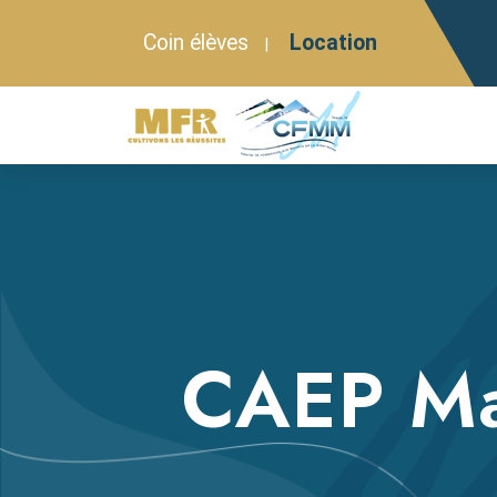
Coin élèves
Location
|
CAEP Ma