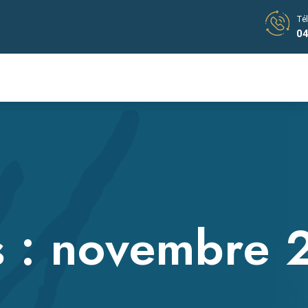
Té
04
 :
novembre 