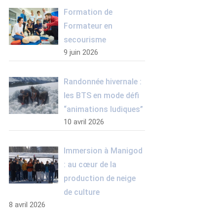
Formation de
Formateur en
secourisme
9 juin 2026
Randonnée hivernale :
les BTS en mode défi
“animations ludiques”
10 avril 2026
Immersion à Manigod
: au cœur de la
production de neige
de culture
8 avril 2026