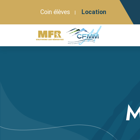
Coin élèves
Location
|
M