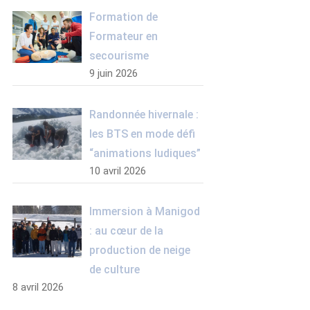
Formation de
Formateur en
secourisme
9 juin 2026
Randonnée hivernale :
les BTS en mode défi
“animations ludiques”
10 avril 2026
Immersion à Manigod
: au cœur de la
production de neige
de culture
8 avril 2026