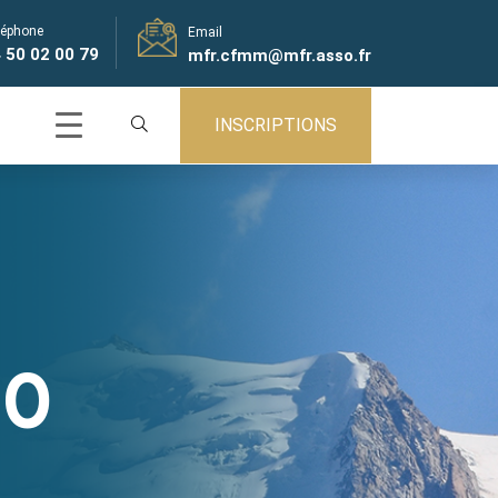
léphone
Email
 50 02 00 79
mfr.cfmm@mfr.asso.fr
INSCRIPTIONS
20