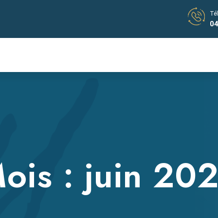
Té
04
ois :
juin 20