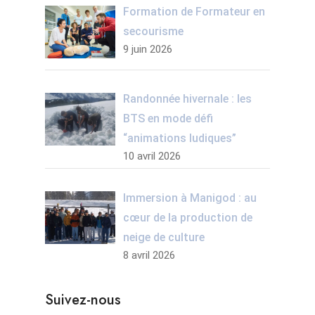
Formation de Formateur en
secourisme
9 juin 2026
Randonnée hivernale : les
BTS en mode défi
“animations ludiques”
10 avril 2026
Immersion à Manigod : au
cœur de la production de
neige de culture
8 avril 2026
Suivez-nous