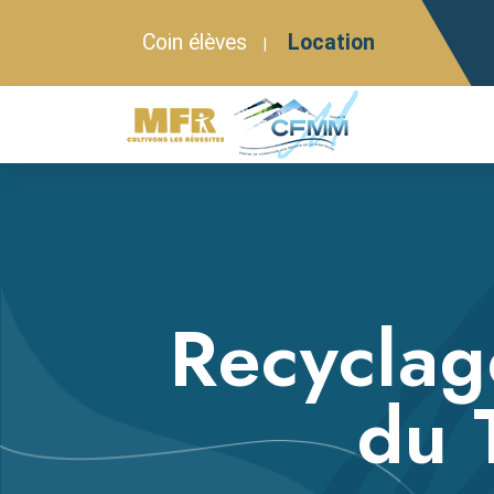
Coin élèves
Location
|
Recyclag
du 