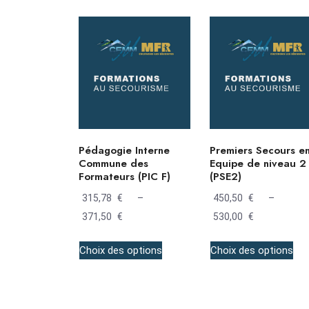
Pédagogie Interne
Premiers Secours e
Commune des
Equipe de niveau 2
Formateurs (PIC F)
(PSE2)
315,78
€
–
450,50
€
–
371,50
€
Plage
530,00
€
Plage
de
de
Choix des options
Choix des options
prix :
prix :
315,78 €
450,50 €
à
à
371,50 €
530,00 €