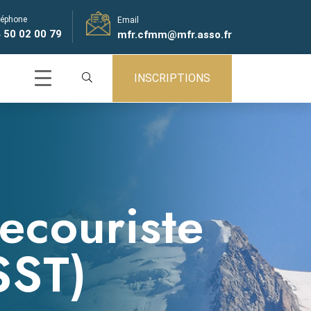
léphone
Email
 50 02 00 79
mfr.cfmm@mfr.asso.fr
INSCRIPTIONS
ecouriste
SST)