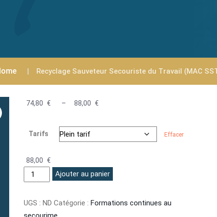
Home
Recyclage Sauveteur Secouriste du Travail (MAC SS
74,80
€
–
88,00
€
Plage
de
prix :
Tarifs
Effacer
74,80 €
à
88,00
€
88,00 €
Alternative:
Ajouter au panier
UGS :
ND
Catégorie :
Formations continues au
secourime