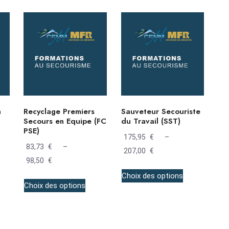
n
Recyclage Premiers
Sauveteur Secouriste
Secours en Equipe (FC
du Travail (SST)
PSE)
175,95
€
–
83,73
€
–
207,00
€
Plage
98,50
€
Plage
de
de
Choix des options
prix :
Choix des options
prix :
175,95 €
83,73 €
à
à
207,00 €
98,50 €