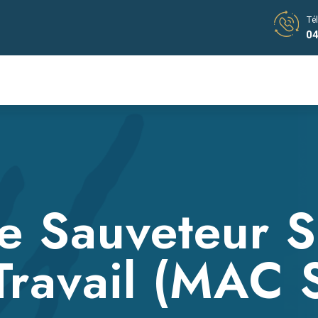
Té
04
e Sauveteur S
Travail (MAC 