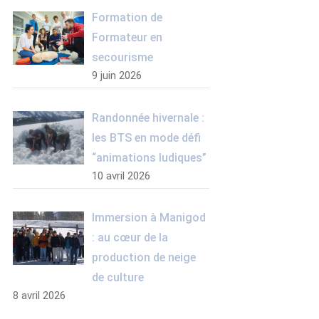
Formation de
Formateur en
secourisme
9 juin 2026
Randonnée hivernale :
les BTS en mode défi
“animations ludiques”
10 avril 2026
Immersion à Manigod
: au cœur de la
production de neige
de culture
8 avril 2026