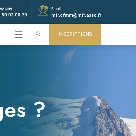
léphone
Email
 50 02 00 79
mfr.cfmm@mfr.asso.fr
INSCRIPTIONS
ges ?