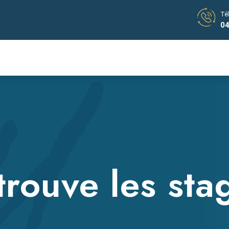
Té
04
trouve les sta